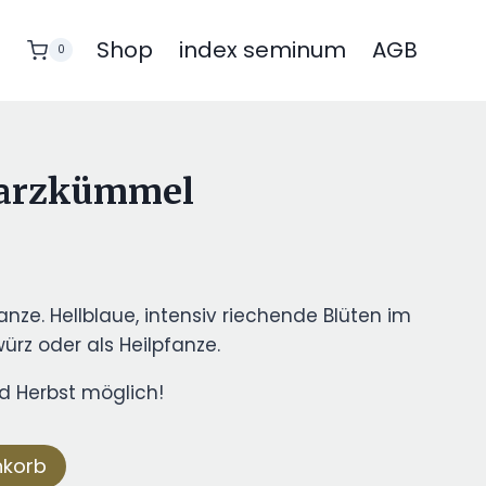
Shop
index seminum
AGB
0
arzkümmel
nze. Hellblaue, intensiv riechende Blüten im
rz oder als Heilpfanze.
d Herbst möglich!
nkorb