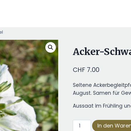
el
Acker-Schw
CHF
7.00
Seltene Ackerbegleitpfa
August. Samen für Gewü
Aussaat im Frühling un
Acker-
In den Ware