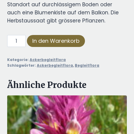
Standort auf durchlässigem Boden oder
auch eine Blumenkiste auf dem Balkon. Die
Herbstaussaat gibt grössere Pflanzen.
Ackerbegleitfloramischung
In den Warenkorb
aus
Erschmatt
Kategorie:
Ackerbegleitflora
Menge
Schlagwörter:
Ackerbegleitflora
,
Begleitflora
Ähnliche Produkte