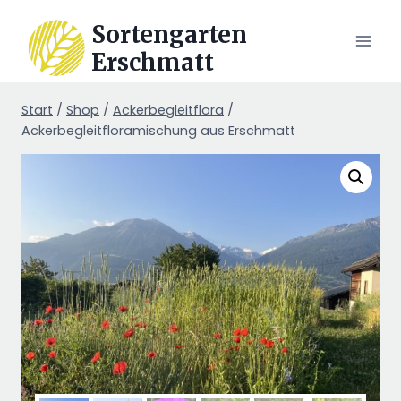
Zum
Sortengarten
Inhalt
Erschmatt
springen
Start
/
Shop
/
Ackerbegleitflora
/
Ackerbegleitfloramischung aus Erschmatt