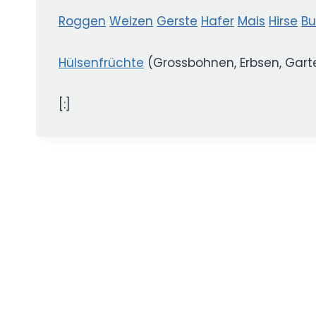
Roggen
Weizen
Gerste
Hafer
Mais
Hirse
Bu
Hülsenfrüchte
(Grossbohnen, Erbsen, Gar
[:]