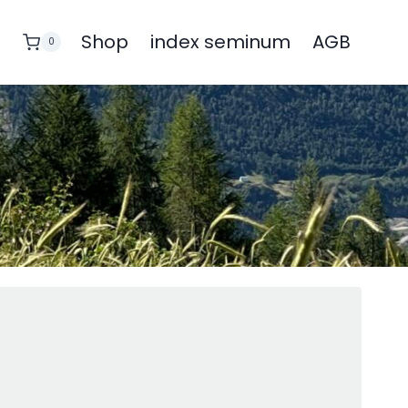
Shop
index seminum
AGB
0